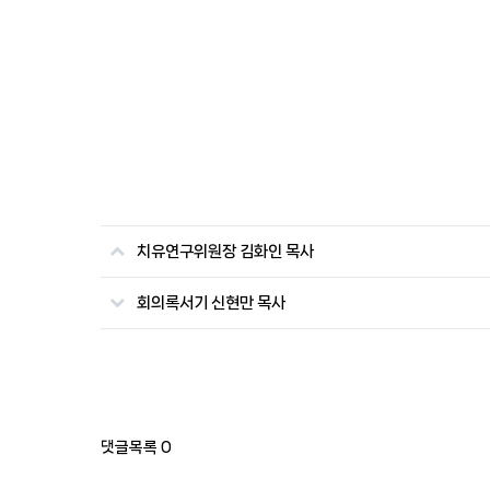
치유연구위원장 김화인 목사
회의록서기 신현만 목사
댓글목록
0