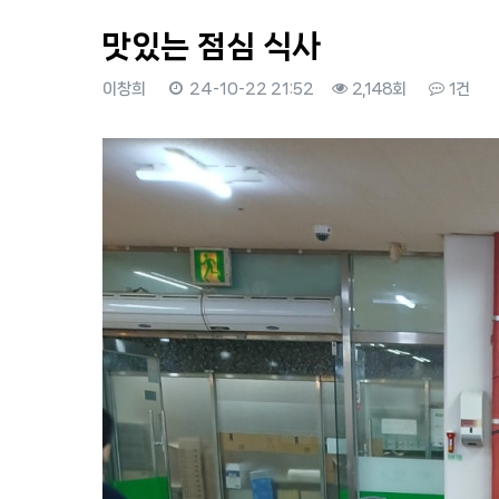
맛있는 점심 식사
이창희
24-10-22 21:52
2,148회
1건
본문