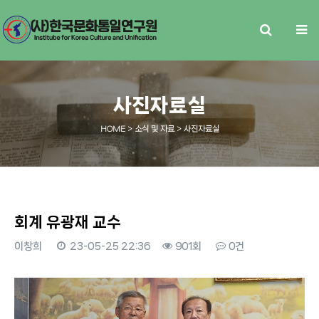
사진자료실
HOME
> 소식 및 자료 > 사진자료실
회계 유광재 교수
이창희
23-05-25 22:36
901회
0건
본문