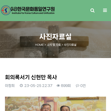
사진자료실
HOME
> 소식 및 자료 > 사진자료실
회의록서기 신현만 목사
이창희
23-05-25 22:37
899회
0건
본문