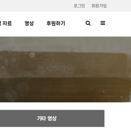
로그인
회원가입
및 자료
영상
후원하기
기타 영상